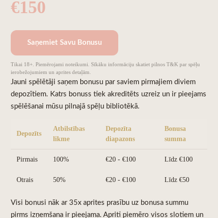
€150
Saņemiet Savu Bonusu
Tikai 18+. Piemērojami noteikumi. Sīkāku informāciju skatiet pilnos T&K par spēļu
ierobežojumiem un aprites detaļām.
Jauni spēlētāji saņem bonusu par saviem pirmajiem diviem
depozītiem. Katrs bonuss tiek akreditēts uzreiz un ir pieejams
spēlēšanai mūsu pilnajā spēļu bibliotēkā.
Atbilstības
Depozīta
Bonusa
Depozīts
likme
diapazons
summa
Pirmais
100%
€20 - €100
Līdz €100
Otrais
50%
€20 - €100
Līdz €50
Visi bonusi nāk ar 35x aprites prasību uz bonusa summu
pirms izņemšana ir pieejama. Apriti piemēro visos slotiem un