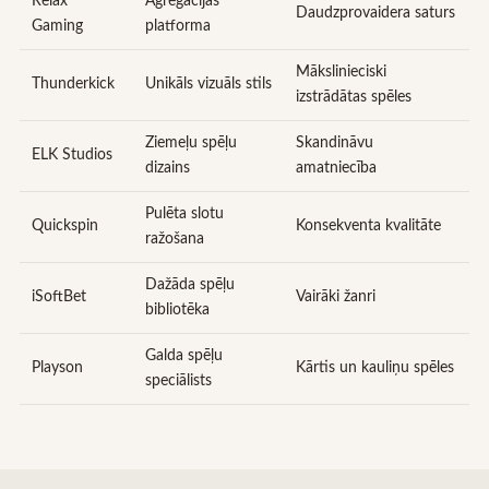
Relax
Agregācijas
Daudzprovaidera saturs
Gaming
platforma
Mākslinieciski
Thunderkick
Unikāls vizuāls stils
izstrādātas spēles
Ziemeļu spēļu
Skandināvu
ELK Studios
dizains
amatniecība
Pulēta slotu
Quickspin
Konsekventa kvalitāte
ražošana
Dažāda spēļu
iSoftBet
Vairāki žanri
bibliotēka
Galda spēļu
Playson
Kārtis un kauliņu spēles
speciālists