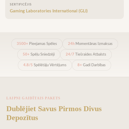
SERTIFICĒJIS
Gaming Laboratories International (GLI)
3500+
Pieejamas Spēles
24h
Momentānas Izmaksas
50+
Spēļu Sniedzēji
24/7
Tiešraides Atbalsts
4.8/5
Spēlētāju Vērtējums
8+
Gadi Darbības
LAIPNI GAIDĪTAIS PAKETS
Dublējiet Savus Pirmos Divus
Depozītus