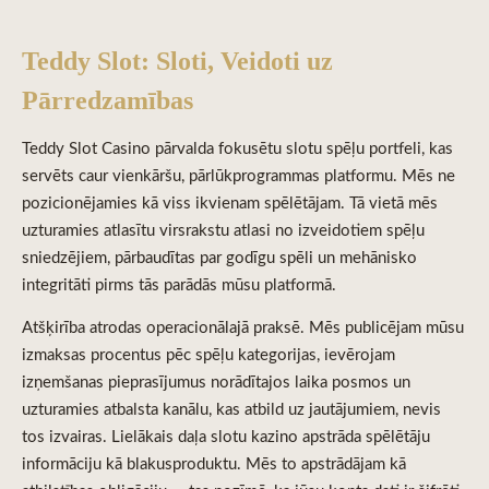
Teddy Slot: Sloti, Veidoti uz
Pārredzamības
Teddy Slot Casino pārvalda fokusētu slotu spēļu portfeli, kas
servēts caur vienkāršu, pārlūkprogrammas platformu. Mēs ne
pozicionējamies kā viss ikvienam spēlētājam. Tā vietā mēs
uzturamies atlasītu virsrakstu atlasi no izveidotiem spēļu
sniedzējiem, pārbaudītas par godīgu spēli un mehānisko
integritāti pirms tās parādās mūsu platformā.
Atšķirība atrodas operacionālajā praksē. Mēs publicējam mūsu
izmaksas procentus pēc spēļu kategorijas, ievērojam
izņemšanas pieprasījumus norādītajos laika posmos un
uzturamies atbalsta kanālu, kas atbild uz jautājumiem, nevis
tos izvairas. Lielākais daļa slotu kazino apstrāda spēlētāju
informāciju kā blakusproduktu. Mēs to apstrādājam kā