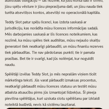
atbilstības obligāciju — tas nozīmē, ka jūsu konta dati ir šifrēti,
jūsu spēļu vēsture ir jūsu pieprasījuma dati, un jūsu nauda tiek
turēta atsevišķos kontos, atsevišķi no operacionālā kapitāla.
Teddy Slot patur spēļu licenci, kas izdota saskaņā ar
jurisdikciju, kas norādīta mūsu licences informācijas sadaļā.
Mēs darbojamies saskaņā ar šīs licences noteikumiem, kas
nozīmē, ka mūsu spēles tiek auditētas, mūsu nejaušo skaitļu
ģeneratori tiek neatkarīgi pārbaudīti, un mūsu finanšu rezerves
tiek pārbaudītas. Tie nav pārdošanas punkti; tie ir pamata
prasības. Bet tie ir svarīgi, kad jūs nolēmjat, kur noguldīt
naudu.
Spēlētāji izvēlas Teddy Slot, jo mēs neprašām viņiem ticēt
mārketinga teksti. Jūs varat pārbaudīt izmaksas procentus,
neatkarīgi pārbaudīt mūsu licences statusu un testēt mūsu
atbalsta atsaucību pirms jūs izmantojat līdzekļus. Šī pieeja
pievilina spēlētājus, kuri uzskata slotu spēlēšanu par izklaidi
noteiktā budžetā, nevis kā sistēmu lauzšanai.